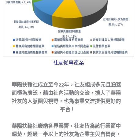
社友從事產業
華陽扶輪社成立至今
22
年，社友組成多
元且涵蓋
面極為廣泛，藉由社內活動的
交流，擴大了華陽
社友的人脈圈與視野
，也為事業交流提供更好的
平台
!
華陽扶輪社廣納各界業菁，社友皆為該
行業箇中
翹楚，超過一半以上的社友為
企業主與自營商，