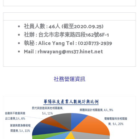
社員人數
:
46
人
(
截至
2020.09.25)
社辦
:
台北市忠孝東路四段
162
號
6F-1
執秘
: Alice Yang Tel : (02)8773-2939
Mail : rhwayang@ms37.hinet.net
社務營運資訊