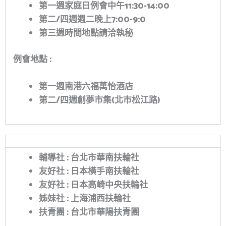
第一週家庭日例會中午
11:30-14:00
第二
/
四週週二晚上
7:00-9:0
第三週時間地點請洽執秘
例會地點
:
第一週南港六福萬怡酒店
第二
/
四週創夢市集
(
北市松江路
)
輔導社
:
台北市華南扶輪社
友好社
:
日本
橫手南扶輪社
友好社
:
日本高崎中央扶輪社
姊妹社
:
上海浦西扶輪社
扶青團
:
台北市華陽扶青團