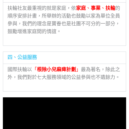
扶輪社友最重視的就是家庭，依
家庭
、
事業
、
扶輪
的
順序安排計畫，所舉辦的活動也鼓勵以家為單位全員
參與，我們的理念是寶眷也是社團不可分的一部分，
鼓勵增進家庭間的情誼。
四、公益服務
國際扶輪以
「
根除小兒麻痺計劃
」
最為著名，除此之
外，我們對於七大服務領域的公益參與也不遺餘力。