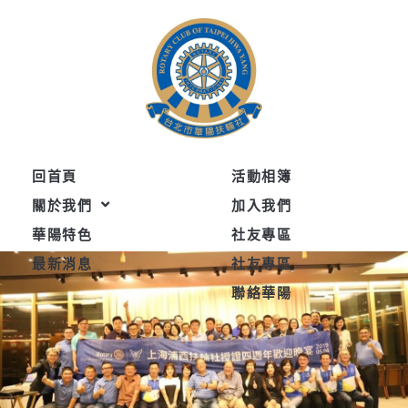
跳
至
主
要
內
容
回首頁
活動相簿
關於我們
加入我們
華陽特色
社友專區
最新消息
社友專區
聯絡華陽
F
Y
a
o
c
u
e
t
b
u
o
b