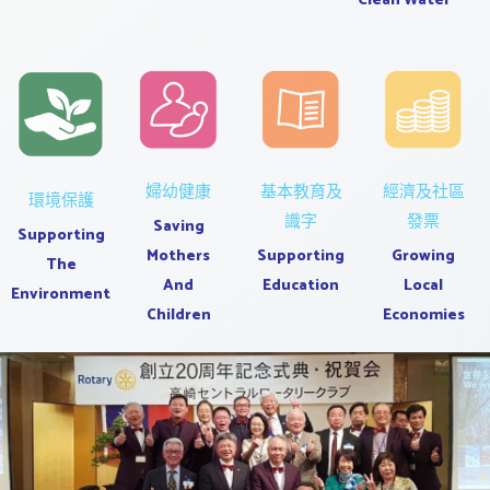
Clean Water
婦幼健康
基本教育及
經濟及社區
環境保護
識字
發票
Saving
Supporting
Mothers
Supporting
Growing
The
And
Education
Local
Environment
Children
Economies