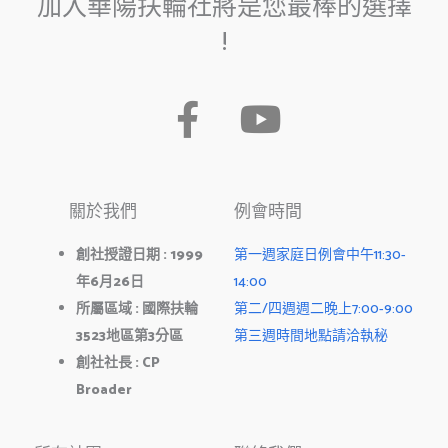
加入華陽扶輪社將是您最棒的選擇
!
F
Y
a
o
c
u
關於我們
例會時間
e
t
b
u
創社授證日期
: 1999
第一週家庭日例會中午11:30-
年
6
月
26
日
14:00
o
b
所屬區域
:
國際扶輪
第二/四週週二晚上7:00-9:00
o
e
3523
地區第
3
分區
第三週時間地點請洽執秘
k
創社社長
: CP
Broader
-