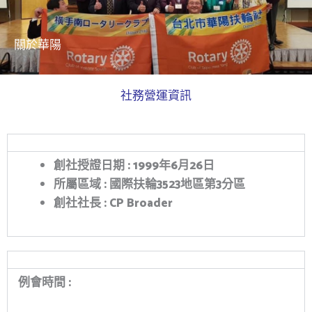
關於華陽
社務營運資訊
創社授證日期
: 1999
年
6
月
26
日
所屬區域
:
國際扶輪
3523
地區第
3
分區
創社社長
: CP Broader
例會時間
: