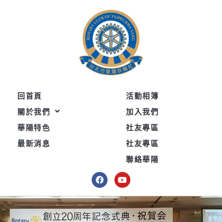
跳
至
主
要
內
容
回首頁
活動相簿
關於我們
加入我們
華陽特色
社友專區
最新消息
社友專區
聯絡華陽
F
Y
a
o
c
u
e
t
b
u
o
b