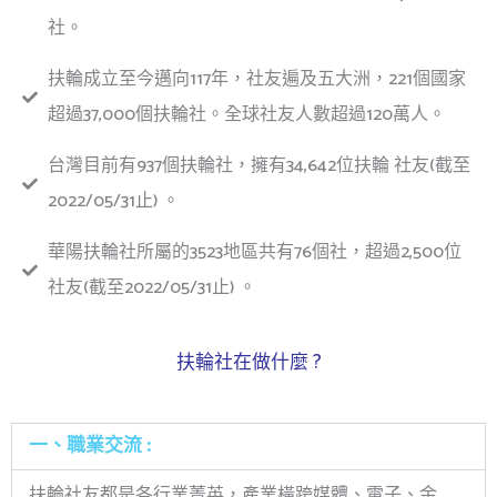
社。
扶輪成立至今邁向117年，社友遍及五大洲，221個國家
超過37,000個扶輪社。全球社友人數超過120萬人。
台灣目前有937個扶輪社，擁有34,642位扶輪 社友(截至
2022/05/31止) 。
華陽扶輪社所屬的3523地區共有76個社，超過2,500位
社友(截至2022/05/31止) 。
扶輪社在做什麼 ?
一、職業交流 :
扶輪社友都是各行業菁英，產業橫跨媒體、電子、金