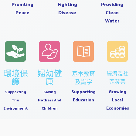
Promting
Providing
Fighting
Peace
Clean
Disease
Water
環境保
婦幼健
基本教育
經濟及社
護
康
及識字
區發票
Supporting
Growing
Supporting
Saving
Education
Local
The
Mothers And
Economies
Environment
Children