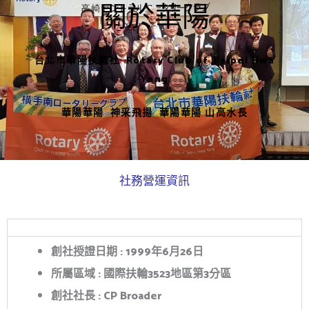
o
e
關於華陽
k
台北市華陽扶輪社
Rotary Club of Taipei Hwa
Yang
華陽華陽 神采飛揚 華陽華陽 山高水長
社務營運資訊
創社授證日期
: 1999
年
6
月
26
日
所屬區域
:
國際扶輪
3523
地區第
3
分區
創社社長
: CP Broader