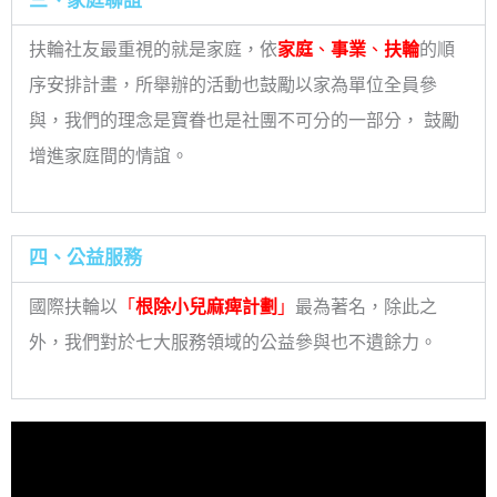
三、家庭聯誼
扶輪社友最重視的就是家庭，依
家庭
、
事業
、
扶輪
的順
序安排計畫，所舉辦的活動也鼓勵以家為單位全員參
與，我們的理念是寶眷也是社團不可分的一部分， 鼓勵
增進家庭間的情誼。
四、公益服務
國際扶輪以
「
根除小兒麻痺計劃
」
最為著名，除此之
外，我們對於七大服務領域的公益參與也不遺餘力。