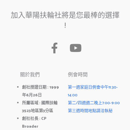
加入華陽扶輪社將是您最棒的選擇
!
F
Y
a
o
c
u
關於我們
例會時間
e
t
b
u
創社授證日期
: 1999
第一週家庭日例會中午11:30-
年
6
月
26
日
14:00
o
b
所屬區域
:
國際扶輪
第二/四週週二晚上7:00-9:00
o
e
3523
地區第
3
分區
第三週時間地點請洽執秘
k
創社社長
: CP
Broader