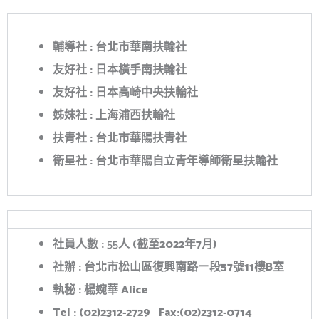
輔導社
:
台北市華南扶輪社
友好社
:
日本
橫手南扶輪社
友好社
:
日本高崎中央扶輪社
姊妹社
:
上海浦西扶輪社
扶青社
:
台北市華陽扶青社
衛星社 : 台北市華陽自立青年導師衛星扶輪社
社員人數
:
55
人
(
截至
2022年7月)
社辦
:
台北市松山區復興南路ㄧ段57
號11
樓B室
執秘
: 楊婉華 Alice
Tel : (02)2312-2729 Fax:(02)2312-0714