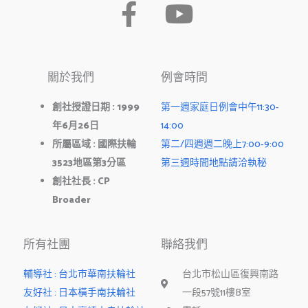
F
Y
a
o
c
u
關於我們
例會時間
e
t
b
u
創社授證日期
: 1999
第一週家庭日例會中午11:30-
年
6
月
26
日
14:00
o
b
所屬區域
:
國際扶輪
第二/四週週二晚上7:00-9:00
o
e
3523
地區第
3
分區
第三週時間地點請洽執秘
k
創社社長
: CP
Broader
-
f
所有社團
聯絡我們
輔導社 : 台北市華南扶輪社
台北市松山區復興南路
友好社 : 日本橫手南扶輪社
一段57號11樓B室