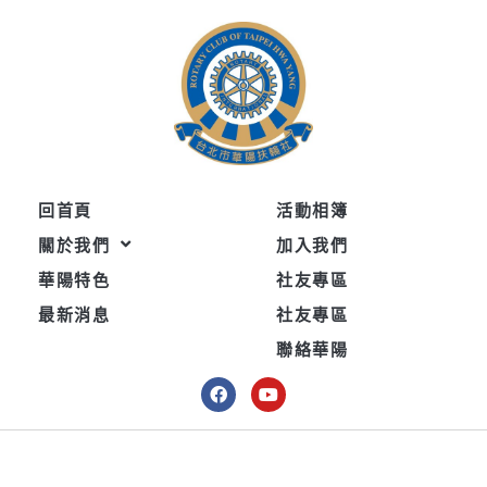
跳
至
主
要
內
容
回首頁
活動相簿
關於我們
加入我們
華陽特色
社友專區
最新消息
社友專區
聯絡華陽
F
Y
a
o
c
u
e
t
b
u
o
b