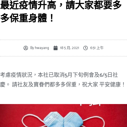
o
e
最近疫情升高，請大家都要多
k
多保重身體！
By
hwayang
18 5 月, 2021
6:51 上午
考慮疫情狀況，本社已取消5月下旬例會及6/5日社
慶。 請社友及寶眷們都多多保重，祝大家 平安健康！