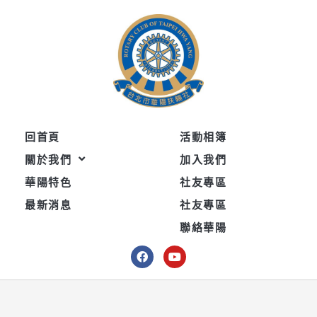
跳
至
主
要
內
容
回首頁
活動相簿
關於我們
加入我們
華陽特色
社友專區
最新消息
社友專區
聯絡華陽
F
Y
a
o
c
u
e
t
b
u
o
b