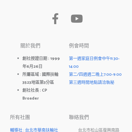
F
Y
a
o
c
u
關於我們
例會時間
e
t
b
u
創社授證日期
: 1999
第一週家庭日例會中午11:30-
年
6
月
26
日
14:00
o
b
所屬區域
:
國際扶輪
第二/四週週二晚上7:00-9:00
o
e
3523
地區第
3
分區
第三週時間地點請洽執秘
k
創社社長
: CP
Broader
-
f
所有社團
聯絡我們
輔導社 : 台北市華南扶輪社
台北市松山區復興南路