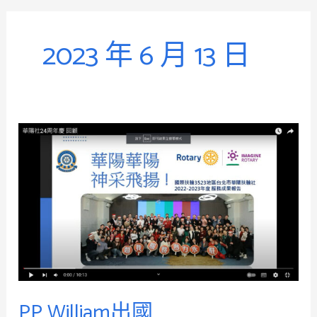
o
e
k
2023 年 6 月 13 日
PP
William
出
國
PP William出國