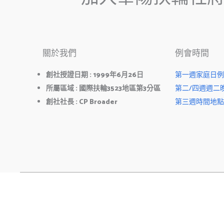
關於我們
例會時間
創社授證日期
: 1999
年
6
月
26
日
第一週家庭日例會中午
所屬區域
:
國際扶輪
3523
地區第
3
分區
第二/四週週二晚上
創社社長
: CP Broader
第三週時間地點
Copyrig