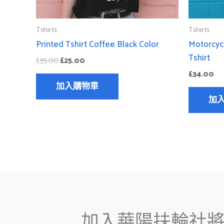
Tshirts
Tshirts
Printed Tshirt Coffee Black Color
Motorcycl
Tshirt
£
35.00
£
25.00
£
34.00
加入購物車
加
加入華陽扶輪社將