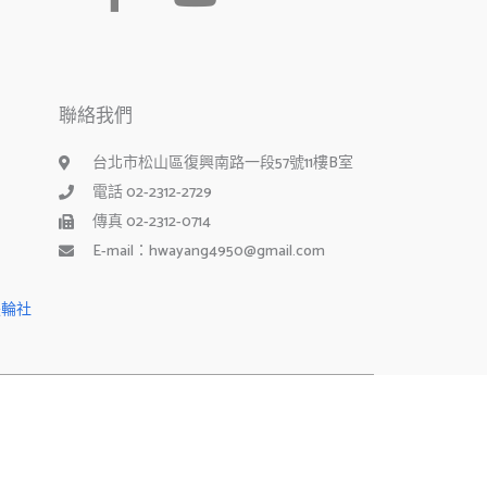
a
o
c
u
e
t
聯絡我們
b
u
台北市松山區復興南路一段57號11樓B室
o
b
電話 02-2312-2729
o
e
傳真 02-2312-0714
E-mail：hwayang4950@gmail.com
k
-
扶輪社
f
Powered by 台北市華陽扶輪社