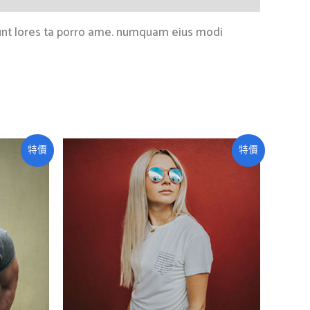
idunt lores ta porro ame. numquam eius modi
原
目
特價
特價
始
前
價
價
格：
格：
£35.00。
£28.00。