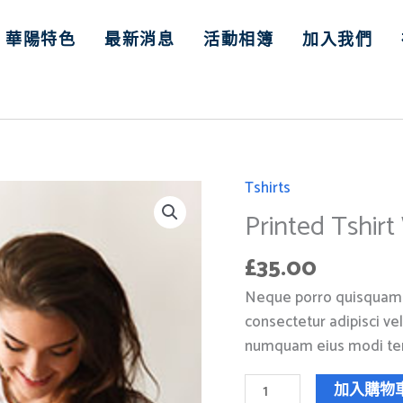
華陽特色
最新消息
活動相簿
加入我們
Tshirts
Printed
Tshirt
Printed Tshirt
White
£
35.00
Color
數
Neque porro quisquam e
量
consectetur adipisci vel
numquam eius modi tem
加入購物