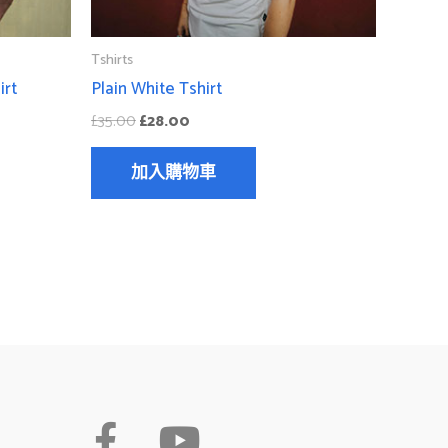
Tshirts
irt
Plain White Tshirt
£
35.00
£
28.00
加入購物車
F
Y