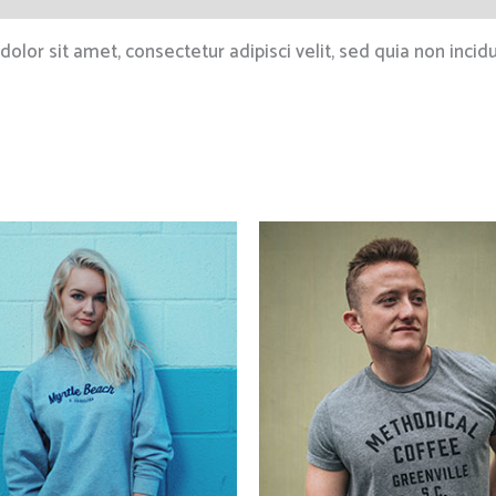
olor sit amet, consectetur adipisci velit, sed quia non inc
原
目
始
前
價
價
格：
格：
£34.00。
£32.00。