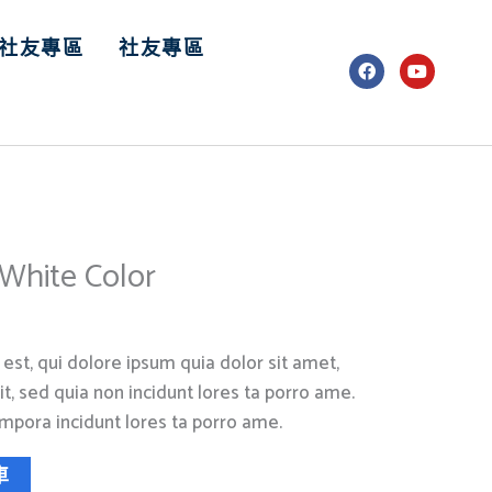
社友專區
社友專區
F
Y
a
o
c
u
e
t
b
u
o
b
o
e
k
 White Color
st, qui dolore ipsum quia dolor sit amet,
it, sed quia non incidunt lores ta porro ame.
pora incidunt lores ta porro ame.
車