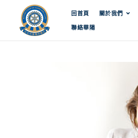
跳
至
回首頁
關於我們
主
聯絡華陽
要
內
容